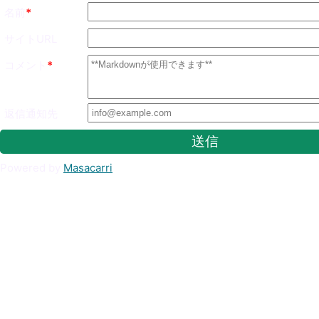
名前
サイトURL
コメント
返信通知先
送信
Powered by
Masacarri